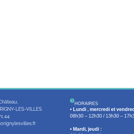
Château,
HORAIRES
RIGNY-LES-VILLES
• Lundi , mercredi et vendred
71 44
08h30 – 12h30 / 13h30 – 17h
rignylesvilles.fr
• Mardi, jeudi :