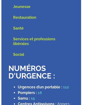
Jeunesse
Restauration
Santé
Services et professions
libérales
Social
NUMÉROS
D'URGENCE :
Urgences d’un portable :
112
Pompiers :
18
Samu :
15
Centres Antipoisons :
Angers :