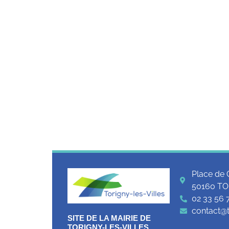
Place de 
50160 TO
02 33 56 
contact@to
SITE DE LA MAIRIE DE
TORIGNY-LES-VILLES