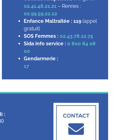
02.41.48.21.21
– Rennes :
02.99.59.22.22
Enfance Maltraitée :
119
(appel
gratuit)
SOS Femmes :
02.43.78.12.75
Sida info service :
0 800 84 08
00
Gendarmerie :
17
i :
30