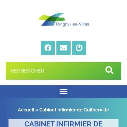
Accueil
»
Cabinet infirmier de Guilberville
CABINET INFIRMIER DE