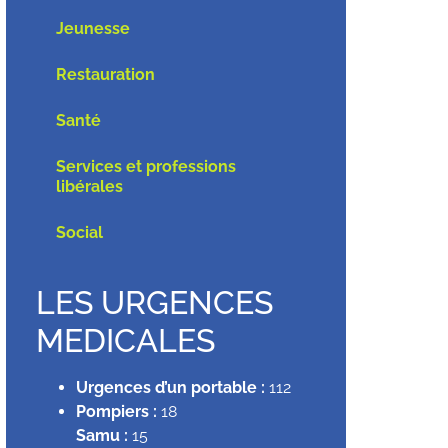
Jeunesse
Restauration
Santé
Services et professions
libérales
Social
LES URGENCES
MEDICALES
Urgences d’un portable :
112
Pompiers :
18
Samu :
15