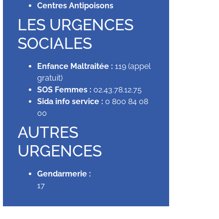
Centres Antipoisons
LES URGENCES
SOCIALES
Enfance Maltraitée :
119 (appel
gratuit)
SOS Femmes :
02.43.78.12.75
Sida info service :
0 800 84 08
00
AUTRES
URGENCES
Gendarmerie :
17