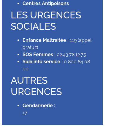
Centres Antipoisons
LES URGENCES
SOCIALES
Enfance Maltraitée :
119 (appel
gratuit)
SOS Femmes :
02.43.78.12.75
Sida info service :
0 800 84 08
00
AUTRES
URGENCES
Gendarmerie :
17