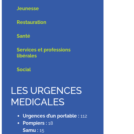
Jeunesse
Restauration
Santé
Services et professions
libérales
Social
LES URGENCES
MEDICALES
Urgences d’un portable :
112
Pompiers :
18
Samu :
15