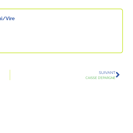
ni/Vire
SUIVANT
CAISSE D’EPARGNE