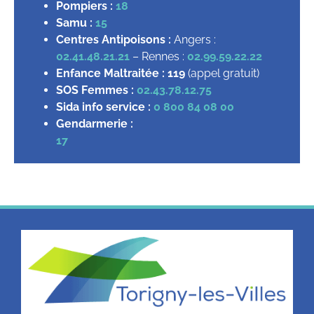
Pompiers :
18
Samu :
15
Centres Antipoisons :
Angers :
02.41.48.21.21
– Rennes :
02.99.59.22.22
Enfance Maltraitée :
119
(appel gratuit)
SOS Femmes :
02.43.78.12.75
Sida info service :
0 800 84 08 00
Gendarmerie :
17