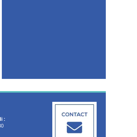
i :
30