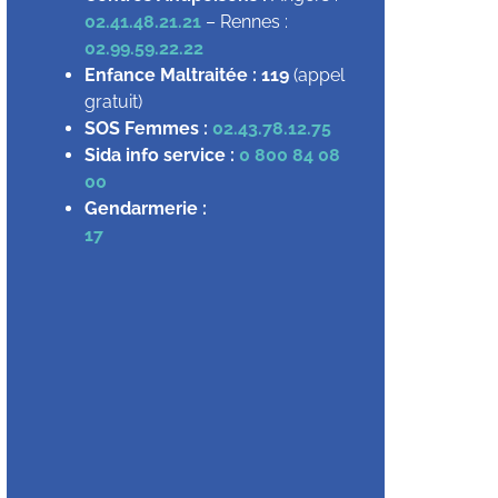
02.41.48.21.21
– Rennes :
02.99.59.22.22
Enfance Maltraitée :
119
(appel
gratuit)
SOS Femmes :
02.43.78.12.75
Sida info service :
0 800 84 08
00
Gendarmerie :
17