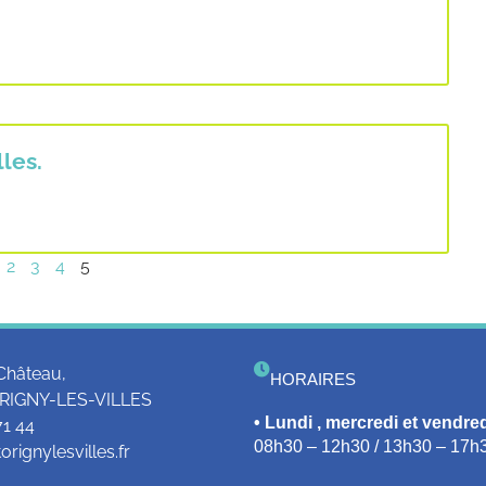
les.
2
3
4
5
Château,
HORAIRES
RIGNY-LES-VILLES
• Lundi , mercredi et vendred
71 44
08h30 – 12h30 / 13h30 – 17h
rignylesvilles.fr