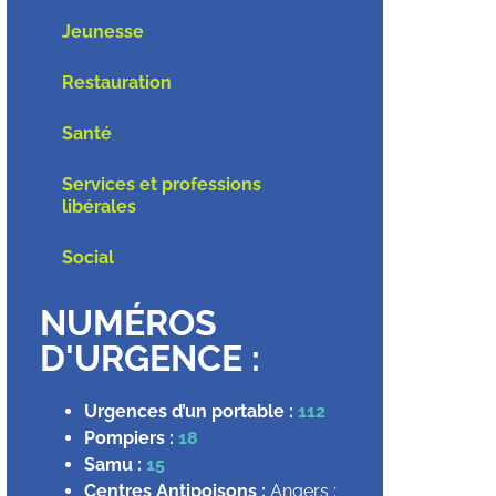
Jeunesse
Restauration
Santé
Services et professions
libérales
Social
NUMÉROS
D'URGENCE :
Urgences d’un portable :
112
Pompiers :
18
Samu :
15
Centres Antipoisons :
Angers :