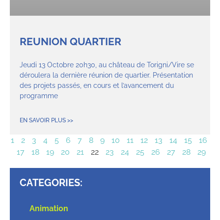
REUNION QUARTIER
Jeudi 13 Octobre 20h30, au château de Torigni/Vire se
déroulera la dernière réunion de quartier. Présentation
des projets passés, en cours et l’avancement du
programme
EN SAVOIR PLUS >>
1
2
3
4
5
6
7
8
9
10
11
12
13
14
15
16
17
18
19
20
21
22
23
24
25
26
27
28
29
CATEGORIES:
Animation