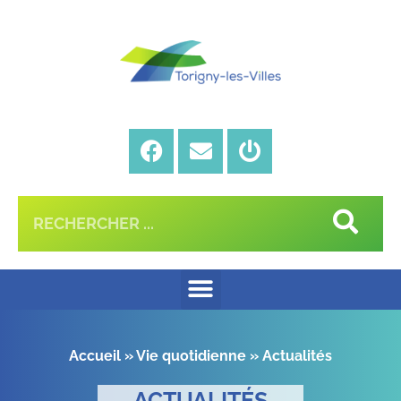
Accueil
»
Vie quotidienne
»
Actualités
ACTUALITÉS