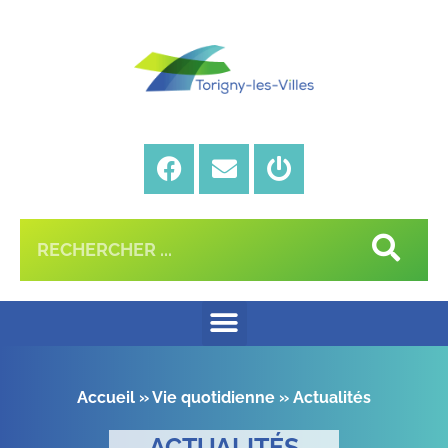
Accueil
»
Vie quotidienne
»
Actualités
ACTUALITÉS