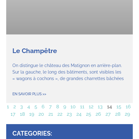
Le Champêtre
On distingue le château des Matignon en arrière-plan.
Sur la gauche, le long des bâtiments, sont visibles les
« wagons à cochons », de grandes charrettes bâchées
EN SAVOIR PLUS >>
1
2
3
4
5
6
7
8
9
10
11
12
13
14
15
16
17
18
19
20
21
22
23
24
25
26
27
28
29
CATEGORIES: