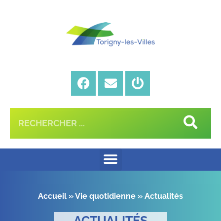
Accueil
»
Vie quotidienne
»
Actualités
ACTUALITÉS