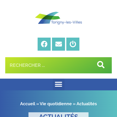
Accueil
»
Vie quotidienne
»
Actualités
ACTUALITÉS