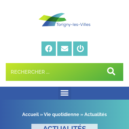
Accueil
»
Vie quotidienne
»
Actualités
ACTUALITÉS