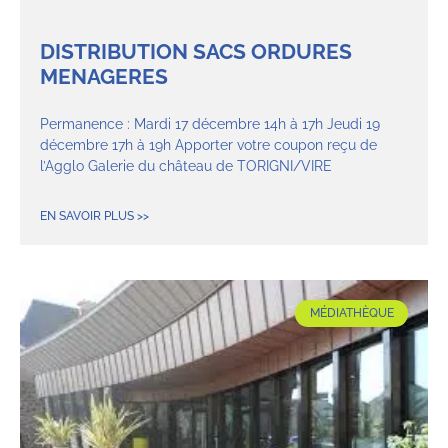
DISTRIBUTION SACS ORDURES
MENAGERES
Permanence : Mardi 17 décembre 14h à 17h Jeudi 19
décembre 17h à 19h Apporter votre coupon reçu de
l’Agglo Galerie du château de TORIGNI/VIRE
EN SAVOIR PLUS >>
MÉDIATHÈQUE