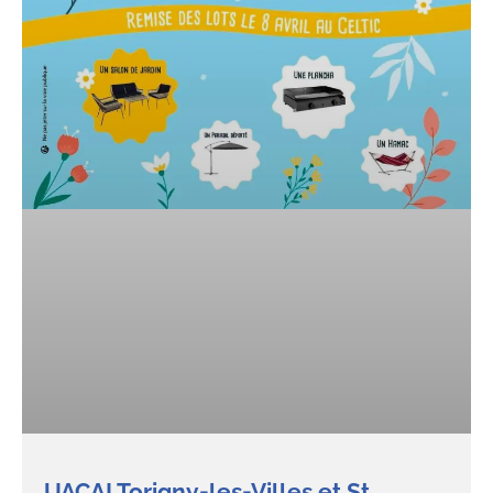
UACAI Torigny-les-Villes et St