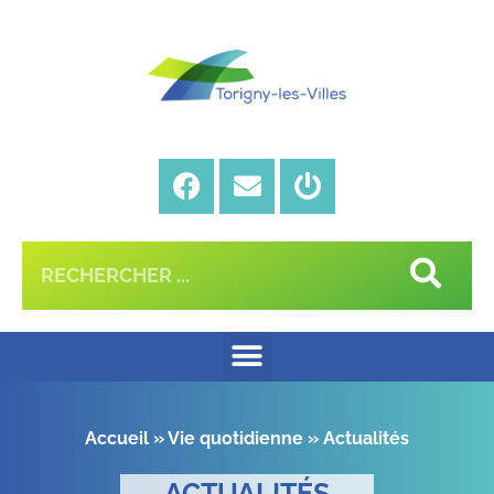
Accueil
»
Vie quotidienne
»
Actualités
ACTUALITÉS