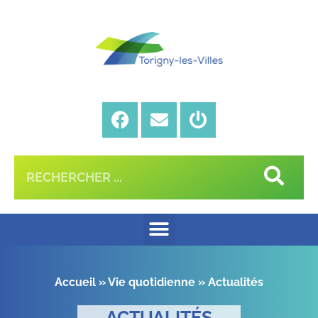
Accueil
»
Vie quotidienne
»
Actualités
ACTUALITÉS