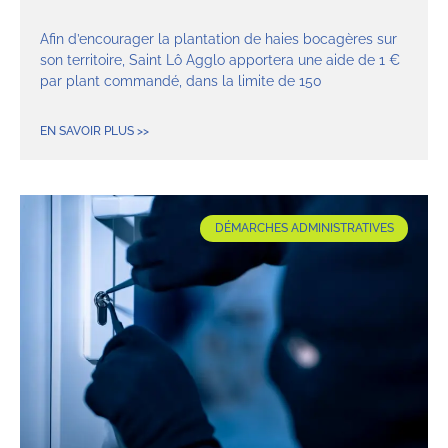
Afin d’encourager la plantation de haies bocagères sur
son territoire, Saint Lô Agglo apportera une aide de 1 €
par plant commandé, dans la limite de 150
EN SAVOIR PLUS >>
DÉMARCHES ADMINISTRATIVES