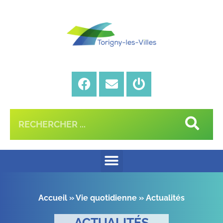
Accueil
»
Vie quotidienne
»
Actualités
ACTUALITÉS