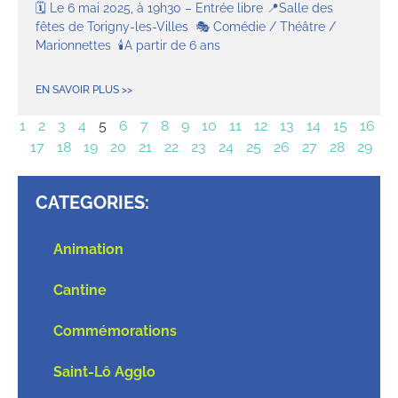
🗓️ Le 6 mai 2025, à 19h30 – Entrée libre 📍Salle des
fêtes de Torigny-les-Villes 🎭 Comédie / Théâtre /
Marionnettes 🕯️A partir de 6 ans
EN SAVOIR PLUS >>
1
2
3
4
5
6
7
8
9
10
11
12
13
14
15
16
17
18
19
20
21
22
23
24
25
26
27
28
29
CATEGORIES:
Animation
Cantine
Commémorations
Saint-Lô Agglo